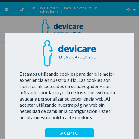
8:00h a 17:00h (Lunes-Jueves), 8:00h -
ES
14:00h (Viernes)
ERROR 404
Estamos utilizando cookies para darle la mejor
¡Ops!
experiencia en nuestro sitio. Las cookies son
Parece que esta página no
ficheros almacenados en su navegador y son
utilizados por la mayoría de los sitios web para
existe...
ayudar a personalizar su experiencia web. Al
aceptar utilizando nuestra página web sin
necesidad de cambiar la configuración, usted
IR A LA PÁGINA DE INICIO
acepta nuestra
política de cookies.
ACEPTO